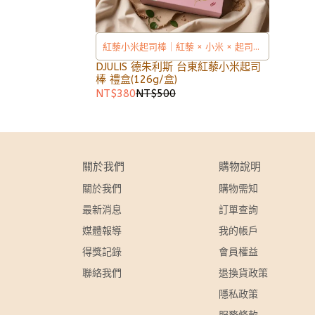
紅藜小米起司棒｜紅藜 × 小米 × 起司，
鹹香酥脆的台東名產穀物點心
DJULIS 德朱利斯 台東紅藜小米起司
棒 禮盒(126g/盒)
NT$380
NT$500
關於我們
購物說明
關於我們
購物需知
最新消息
訂單查詢
媒體報導
我的帳戶
得獎記錄
會員權益
聯絡我們
退換貨政策
隱私政策