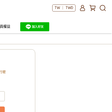
TW ｜ TWD
員權益
行密