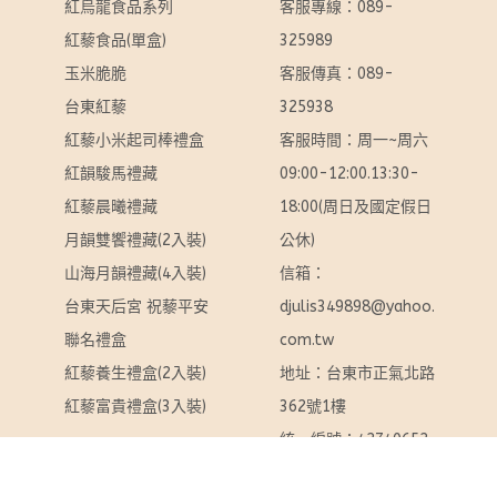
紅烏龍食品系列
客服專線：089-
紅藜食品(單盒)
325989
玉米脆脆
客服傳真：089-
台東紅藜
325938
紅藜小米起司棒禮盒
客服時間：周一~周六 
紅韻駿馬禮藏
09:00-12:00.13:30-
紅藜晨曦禮藏
18:00(周日及國定假日
月韻雙饗禮藏(2入裝)
公休)
山海月韻禮藏(4入裝)
信箱：
台東天后宮 祝藜平安 
djulis349898@yahoo.
聯名禮盒
com.tw
紅藜養生禮盒(2入裝)
地址：台東市正氣北路
紅藜富貴禮盒(3入裝)
362號1樓
統一編號：42740652